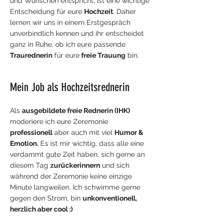
und Wünschen entspricht, ist eine wichtige
Entscheidung für eure
Hochzeit
. Daher
lernen wir uns in einem Erstgespräch
unverbindlich kennen und ihr entscheidet
ganz in Ruhe, ob ich eure passende
Traurednerin
für eure
freie Trauung
bin.
Mein Job als
Hoc
hzei
tsrednerin
Als
ausgebildete freie Re
dnerin (IHK)
moderiere ich eure Zeremonie
professionell
aber auch mit viel
Humor &
Emotion.
Es ist mir wichtig, dass alle eine
verdammt gute Zeit haben, sich gerne an
diesem Tag
zurückerinnern
und sich
während der Zeremonie keine einzige
Minute langweilen. Ich schwimme gerne
gegen den Strom, bin
unkonventionell,
herzlich aber cool :)